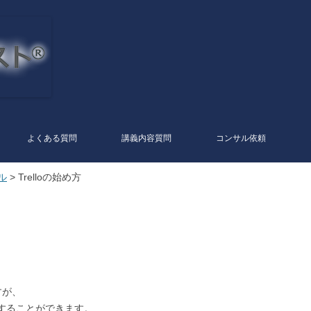
コ
ン
テ
よくある質問
講義内容質問
コンサル依頼
ン
ツ
へ
ル
> Trelloの始め方
ス
キ
ッ
プ
すが、
利用することができます。