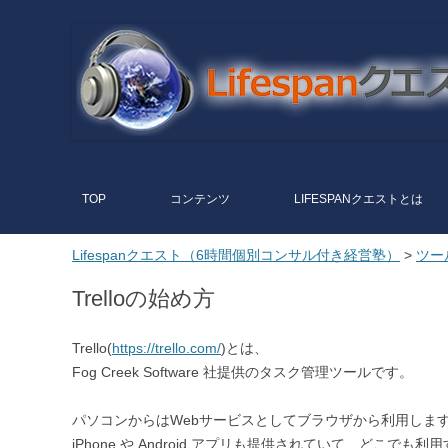
Lifespanク
こだわりを尖らせて突き抜ける
エスト（6
時間個別コ
ンサル付き
経営塾）
TOP
コンテンツ
LIFESPANクエストとは
Lifespanクエスト（6時間個別コンサル付き経営塾）
>
ツー
Trelloの始め方
Trello(
https://trello.com/
)とは、
Fog Creek Software 社提供のタスク管理ツールです。
パソコンからはWebサービスとしてブラウザから利用しま
iPhone や Android アプリも提供されていて、どこでも