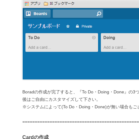
Boradの作成が完了すると、『To Do・Doing・Done
後はご自由にカスタマイズして下さい。
※システムによって(To Do・Doing・Done)が無い場合も
===============================================
Cardの作成