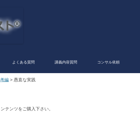
コ
ン
テ
よくある質問
講義内容質問
コンサル依頼
ン
ツ
へ
思考編
> 愚直な実践
ス
キ
ッ
プ
コンテンツをご購入下さい。