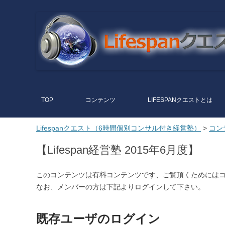
Lifespanク
こだわりを尖らせて突き抜ける
エスト（6
時間個別コ
ンサル付き
経営塾）
TOP
コンテンツ
LIFESPANクエストとは
Lifespanクエスト（6時間個別コンサル付き経営塾）
>
コン
【Lifespan経営塾 2015年6月度】
このコンテンツは有料コンテンツです、ご覧頂くためには
なお、メンバーの方は下記よりログインして下さい。
既存ユーザのログイン