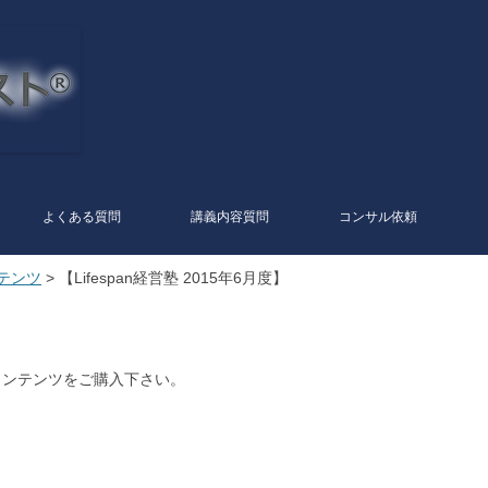
コ
ン
テ
よくある質問
講義内容質問
コンサル依頼
ン
ツ
へ
テンツ
> 【Lifespan経営塾 2015年6月度】
ス
キ
ッ
プ
コンテンツをご購入下さい。